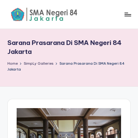
Skip
to
S
content
M
Sarana Prasarana Di SMA Negeri 84
A
Jakarta
N
Home
SimpLy Galleries
Sarana Prasarana Di SMA Negeri 84
8
Jakarta
4
J
a
k
a
rt
a