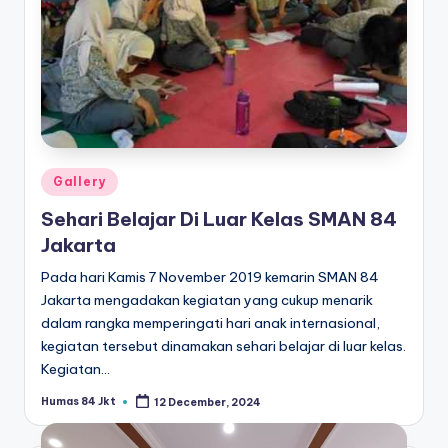
Posted
Gallery
in
Sehari Belajar Di Luar Kelas SMAN 84
Jakarta
Pada hari Kamis 7 November 2019 kemarin SMAN 84
Jakarta mengadakan kegiatan yang cukup menarik
dalam rangka memperingati hari anak internasional,
kegiatan tersebut dinamakan sehari belajar di luar kelas.
Kegiatan…
Humas 84 Jkt
12 December, 2024
Posted
by