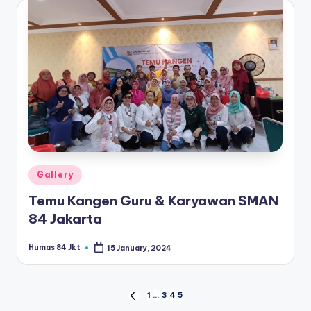
Posted
Gallery
in
Temu Kangen Guru & Karyawan SMAN
84 Jakarta
Humas 84 Jkt
15 January, 2024
Posted
by
Posts
1
…
3
4
5
PREVIOUS