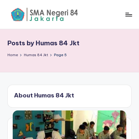
Skip
to
S
content
M
Posts by Humas 84 Jkt
A
N
Home
Humas 84 Jkt
Page 5
8
4
J
About Humas 84 Jkt
a
k
a
rt
a