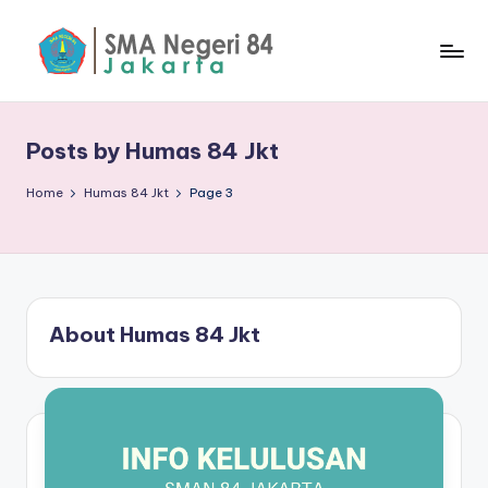
Skip
to
S
content
M
Posts by Humas 84 Jkt
A
N
Home
Humas 84 Jkt
Page 3
8
4
J
About Humas 84 Jkt
a
k
a
rt
a