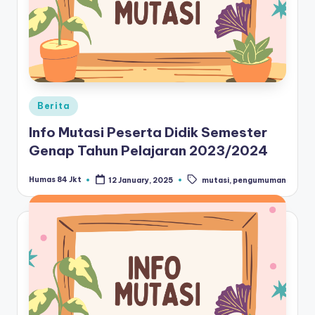
Posted
Berita
in
Info Mutasi Peserta Didik Semester
Genap Tahun Pelajaran 2023/2024
Tags:
Humas 84 Jkt
12 January, 2025
mutasi
,
pengumuman
Posted
by