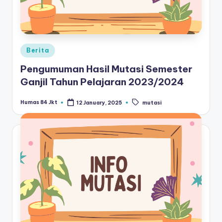
Posted
Berita
in
Pengumuman Hasil Mutasi Semester
Ganjil Tahun Pelajaran 2023/2024
Tags:
Humas 84 Jkt
12 January, 2025
mutasi
Posted
by