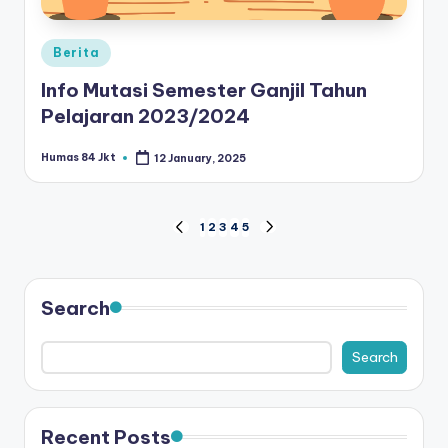
Posted
Berita
in
Info Mutasi Semester Ganjil Tahun
Pelajaran 2023/2024
Humas 84 Jkt
12 January, 2025
Posted
by
Posts
1
2
3
4
5
PREVIOUS
NEXT
PAGE
PAGE
pagination
Search
Search
Recent Posts