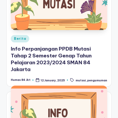
Posted
Berita
in
Info Perpanjangan PPDB Mutasi
Tahap 2 Semester Genap Tahun
Pelajaran 2023/2024 SMAN 84
Jakarta
Tags:
Humas 84 Jkt
12 January, 2025
mutasi
,
pengumuman
Posted
by