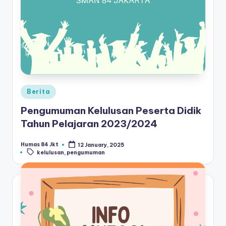
Posted
Berita
in
Pengumuman Kelulusan Peserta Didik
Tahun Pelajaran 2023/2024
Humas 84 Jkt
12 January, 2025
Posted
Tags:
kelulusan
,
pengumuman
by