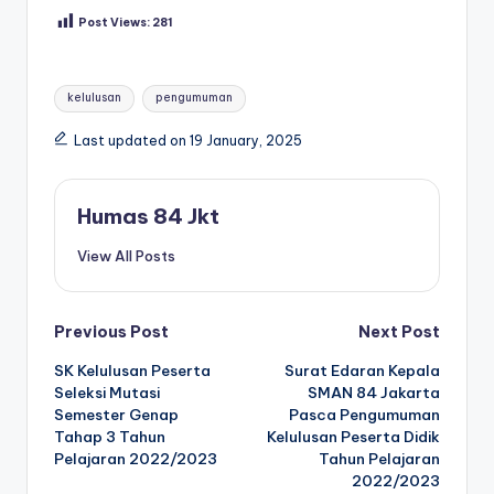
Post Views:
281
Tags:
kelulusan
pengumuman
Last updated on 19 January, 2025
Humas 84 Jkt
View All Posts
Post
Previous Post
Next Post
SK Kelulusan Peserta
Surat Edaran Kepala
navigation
Seleksi Mutasi
SMAN 84 Jakarta
Semester Genap
Pasca Pengumuman
Tahap 3 Tahun
Kelulusan Peserta Didik
Pelajaran 2022/2023
Tahun Pelajaran
2022/2023