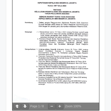
Page
1
/
8
Zoom
100%