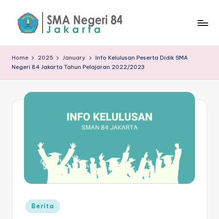
Skip
to
S
content
M
Home
2025
January
Info Kelulusan Peserta Didik SMA
Negeri 84 Jakarta Tahun Pelajaran 2022/2023
A
N
8
4
J
a
k
a
rt
Posted
Berita
in
a