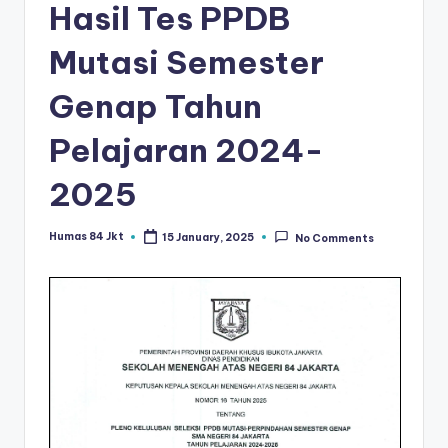
Hasil Tes PPDB
Mutasi Semester
Genap Tahun
Pelajaran 2024-
2025
Humas 84 Jkt
15 January, 2025
No Comments
Posted
by