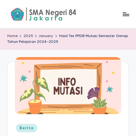
Skip
to
S
content
M
Home
2025
January
Hasil Tes PPDB Mutasi Semester Genap
Tahun Pelajaran 2024-2025
A
N
8
4
J
a
k
a
rt
Posted
Berita
in
a